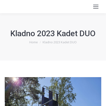
Kladno 2023 Kadet DUO
You are here:
Home
Kladno 2023 Kadet DUO