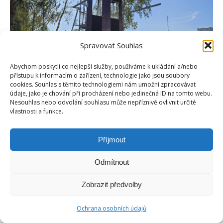
Spravovat Souhlas
Abychom poskytli co nejlepší služby, používáme k ukládání a/nebo
přístupu k informacím o zařízení, technologie jako jsou soubory
cookies. Souhlas s těmito technologiemi nám umožní zpracovávat
údaje, jako je chování při procházení nebo jedinečná ID na tomto webu.
Nesouhlas nebo odvolání souhlasu může nepříznivě ovlivnit určité
vlastnosti a funkce.
Příjmout
Copyright © Weiron Dynamics, s.r.o. |
Tvorba webových stránek
a
SEO
Odmítnout
Footer-menu
Zobrazit předvolby
Ochrana osobních údajů