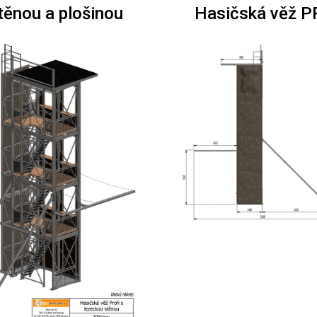
těnou a plošinou
Hasičská věž PR