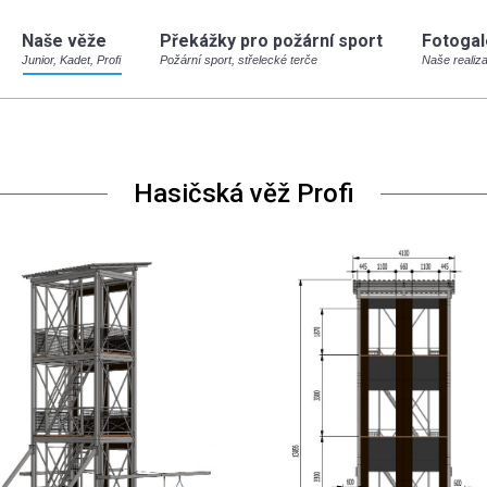
Naše věže
Překážky pro požární sport
Fotogal
Naše věže
Překážky pro požární sport
Fotogal
Junior, Kadet, Profi
Požární sport, střelecké terče
Naše realiz
Junior, Kadet, Profi
Požární sport, střelecké terče
Naše realiz
Hasičská věž Profi