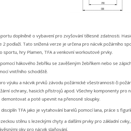
ho sportu doplněné o vybavení pro zvyšování tělesné zdatnosti. Has
 2 podlaží. Tato snížená verze je určena pro nácvik požárního spo
ního sportu, hry Plamen, TFA a venkovní workoutové prvky.
 pomocí hákového žebříku se zavěšeným žebříkem nebo se zápich
ocí vnitřního schodiště.
 výuku a nácvik prvků závodu požárnické všestrannosti či požárn
žární ochrany, hasicích přístrojů apod. Všechny komponenty pro ná
é demontovat a poté upevnit na přenosné sloupky.
disciplín TFA jako je vytahování barelů pomocí lana, práce s figur
zeckou stěnu s lezeckými chyty a dalšími prvky pro základní cviky, 
věsnými oky pro nácvik slaňování.