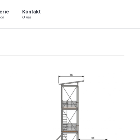
erie
Kontakt
erie
Kontakt
ace
O nás
ace
O nás