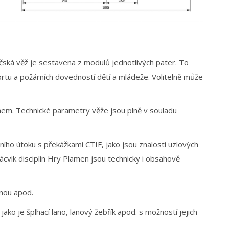
ičská věž je sestavena z modulů jednotlivých pater. To
rtu a požárních dovedností dětí a mládeže. Volitelně může
em. Technické parametry věže jsou plně v souladu
ího útoku s překážkami CTIF, jako jsou znalosti uzlových
cvik disciplín Hry Plamen jsou technicky i obsahově
ínou apod.
jako je šplhací lano, lanový žebřík apod. s možností jejich