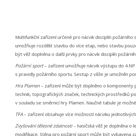
Multifunkční zařízení určené pro nácvik disciplín požární
umožňuje rozdělit stavbu do více etap, nebo stavbu pouze
být věž doplněna o další prvky pro nácvik disciplín požár
Požární sport
– zařízení umožňuje nácvik výstupu do 4.NP
s pravidly požárního sportu. Sestup z věže je umožněn pom
Hra Plamen
– zařízení může být doplněno o komponenty pro
technik, topografických značek, technických prostředků po
v souladu se směrnicí hry Plamen. Naučné tabule je možn
TFA
– zařízení obsahuje více možností nácviku jednotlivých 
Zvyšování tělesné zdatnosti
– hasičská věž je doplněna o le
modifikace. Stěna pro požární sport může být vybavena zá