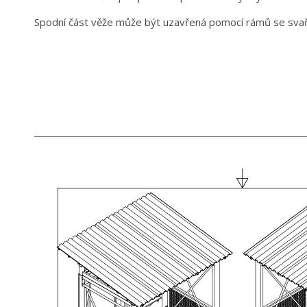
Spodní část věže může být uzavřená pomocí rámů se sva