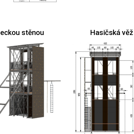
zeckou stěnou
Hasičská věž