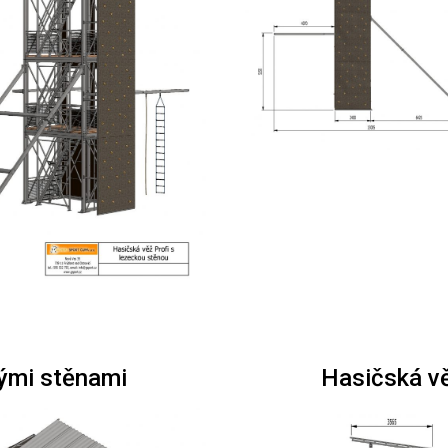
ými stěnami
Hasičská v