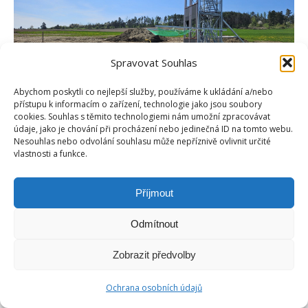
Spravovat Souhlas
Abychom poskytli co nejlepší služby, používáme k ukládání a/nebo
přístupu k informacím o zařízení, technologie jako jsou soubory
cookies. Souhlas s těmito technologiemi nám umožní zpracovávat
údaje, jako je chování při procházení nebo jedinečná ID na tomto webu.
Nesouhlas nebo odvolání souhlasu může nepříznivě ovlivnit určité
vlastnosti a funkce.
Příjmout
Copyright © Weiron Dynamics, s.r.o. |
Tvorba webových stránek
a
SEO
Odmítnout
Footer-menu
Zobrazit předvolby
Ochrana osobních údajů