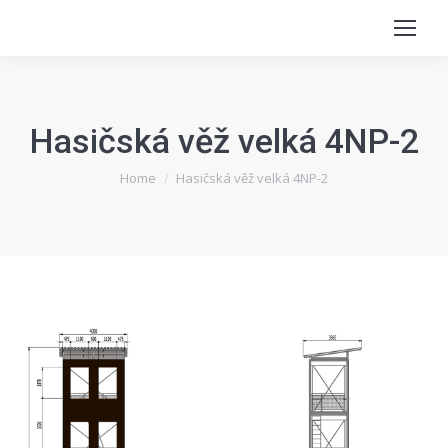
Hasičská věž velká 4NP-2
You are here:
Home
Hasičská věž velká 4NP-2