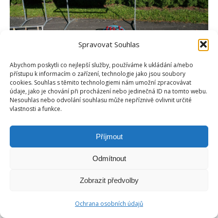
Spravovat Souhlas
Abychom poskytli co nejlepší služby, používáme k ukládání a/nebo
přístupu k informacím o zařízení, technologie jako jsou soubory
cookies. Souhlas s těmito technologiemi nám umožní zpracovávat
údaje, jako je chování při procházení nebo jedinečná ID na tomto webu.
Nesouhlas nebo odvolání souhlasu může nepříznivě ovlivnit určité
Copyright © Weiron Dynamics, s.r.o. |
Tvorba webových stránek
a
vlastnosti a funkce.
SEO
Footer-menu
Příjmout
Odmítnout
Zobrazit předvolby
Ochrana osobních údajů