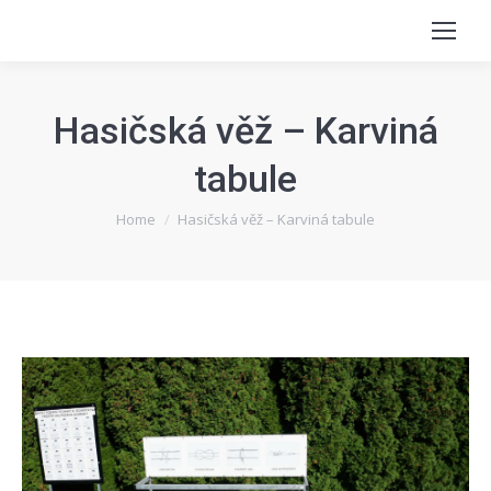
Hasičská věž – Karviná
tabule
You are here:
Home
Hasičská věž – Karviná tabule