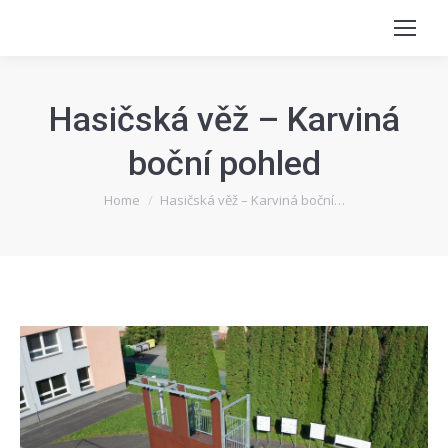
Hasičská věž – Karviná
boční pohled
You are here:
Home
Hasičská věž – Karviná boční…