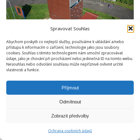
Spravovat Souhlas
Abychom poskytli co nejlepší služby, používáme k ukládání a/nebo
přístupu k informacím o zařízení, technologie jako jsou soubory
cookies. Souhlas s těmito technologiemi nám umožní zpracovávat
údaje, jako je chování při procházení nebo jedinečná ID na tomto webu.
Nesouhlas nebo odvolání souhlasu může nepříznivě ovlivnit určité
Copyright © Weiron Dynamics, s.r.o. |
Tvorba webových stránek
a
vlastnosti a funkce.
SEO
Footer-menu
Příjmout
Odmítnout
Zobrazit předvolby
Ochrana osobních údajů