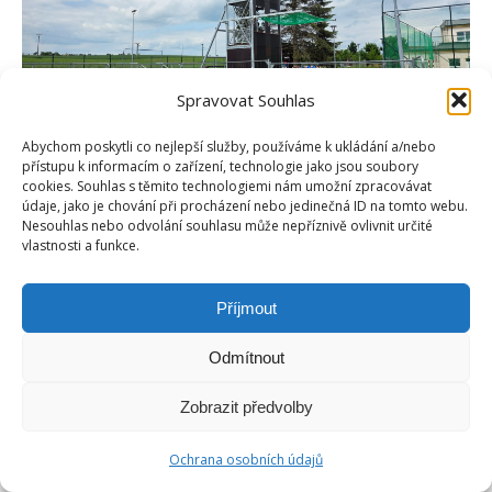
Spravovat Souhlas
Abychom poskytli co nejlepší služby, používáme k ukládání a/nebo
přístupu k informacím o zařízení, technologie jako jsou soubory
cookies. Souhlas s těmito technologiemi nám umožní zpracovávat
údaje, jako je chování při procházení nebo jedinečná ID na tomto webu.
Nesouhlas nebo odvolání souhlasu může nepříznivě ovlivnit určité
vlastnosti a funkce.
Příjmout
Copyright © Weiron Dynamics, s.r.o. |
Tvorba webových stránek
a
SEO
Odmítnout
Footer-menu
Zobrazit předvolby
Ochrana osobních údajů