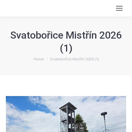
Svatobořice Mistřín 2026
(1)
You are here:
Home
Svatobořice Mistřín 2026 (1)